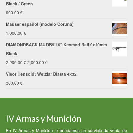
original
actual
Black / Green
era:
es:
900.00
€
1,670.00 €.
1,600.00 €.
Mauser español (modelo Coruña)
1,000.00
€
DIAMONDBACK M4 DB9 16" Keymod Rail 9x19mm
Black
El
El
2,200.00
€
2,000.00
€
precio
precio
Visor Hensoldt Wetzlar Diasta 4x32
original
actual
300.00
€
era:
es:
2,200.00 €.
2,000.00 €.
IV Armas y Munición
En IV Armas y Munición le brindamos un servicio de venta de