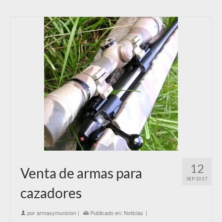
12
Venta de armas para
SEP 2017
cazadores
por
armasymunicion
|
Publicado en:
Noticias
|