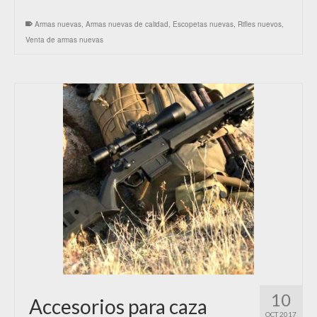
Armas nuevas
,
Armas nuevas de calidad
,
Escopetas nuevas
,
Rifles nuevos
,
Venta de armas nuevas
10
Accesorios para caza
OCT 2017