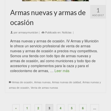
1
Armas nuevas y armas de
AGO 2017
ocasión
por
armasymunicion
|
Publicado en:
Noticias
|
Armas nuevas y armas de ocasión. IV Armas y Munición
le ofrece un servicio profesional de venta de armas
nuevas y armas de ocasión a precios muy competitivos.
Somos una tienda con todo tipo de armas nuevas y
armas de ocasión, así como municiones y todo tipo de
accesorios y complementos para la caza y para el
coleccionismo de armas, …
Leer más
Armas de ocasión
,
Armas nuevas
,
Armas nuevas de calidad
,
Armas nuevas y
armas de ocasión
,
Venta de armas nuevas
«
1
2
3
4
5
6
…