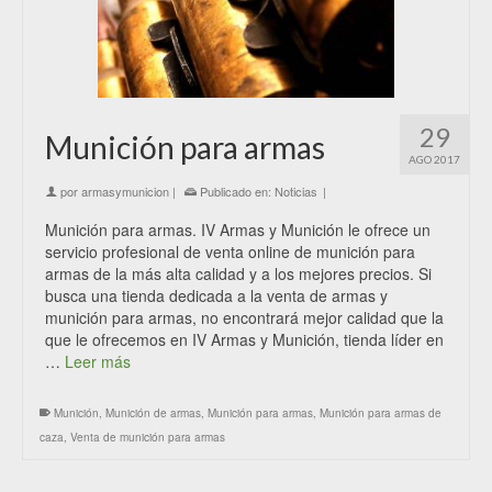
29
Munición para armas
AGO 2017
por
armasymunicion
|
Publicado en:
Noticias
|
Munición para armas. IV Armas y Munición le ofrece un
servicio profesional de venta online de munición para
armas de la más alta calidad y a los mejores precios. Si
busca una tienda dedicada a la venta de armas y
munición para armas, no encontrará mejor calidad que la
que le ofrecemos en IV Armas y Munición, tienda líder en
…
Leer más
Munición
,
Munición de armas
,
Munición para armas
,
Munición para armas de
caza
,
Venta de munición para armas