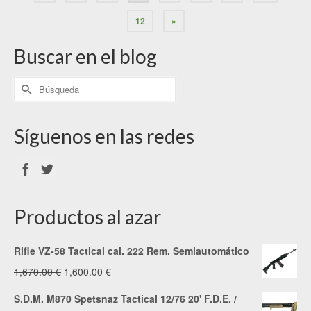
12
»
Buscar en el blog
Síguenos en las redes
Productos al azar
Rifle VZ-58 Tactical cal. 222 Rem. Semiautomático
El
El
1,670.00
€
1,600.00
€
precio
precio
S.D.M. M870 Spetsnaz Tactical 12/76 20' F.D.E. /