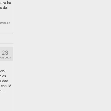
caza ha
os de
armas de
23
MAY 2017
cio
cios
ilidad
 con IV
ma …