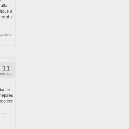
alta
dique a
trará el
aza mayor
11
ABR 2017
ión le
 mejores
logo con
a …