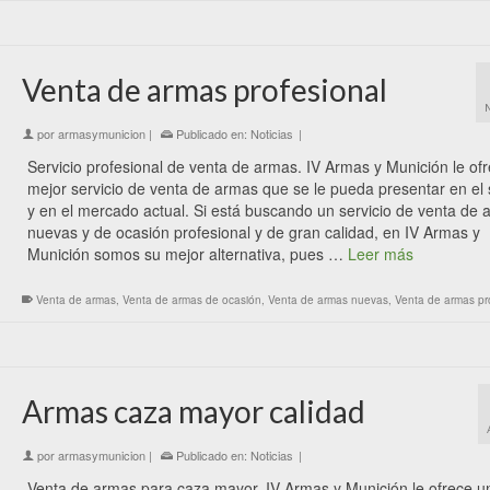
Venta de armas profesional
por
armasymunicion
|
Publicado en:
Noticias
|
Servicio profesional de venta de armas. IV Armas y Munición le ofr
mejor servicio de venta de armas que se le pueda presentar en el 
y en el mercado actual. Si está buscando un servicio de venta de
nuevas y de ocasión profesional y de gran calidad, en IV Armas y
Munición somos su mejor alternativa, pues …
Leer más
Venta de armas
,
Venta de armas de ocasión
,
Venta de armas nuevas
,
Venta de armas pr
Armas caza mayor calidad
por
armasymunicion
|
Publicado en:
Noticias
|
Venta de armas para caza mayor. IV Armas y Munición le ofrece u