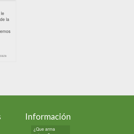
 le
de la
onemos
 caza
s
Información
¿Que arma