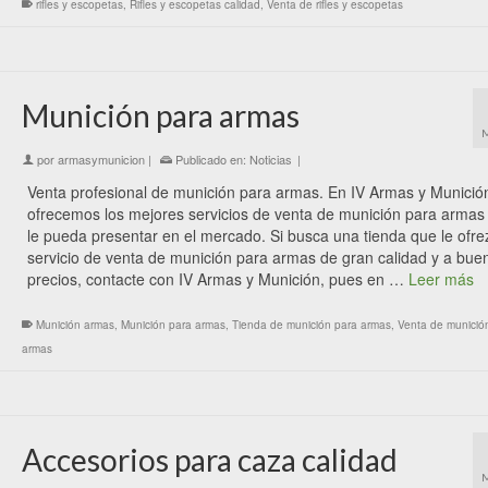
rifles y escopetas
,
Rifles y escopetas calidad
,
Venta de rifles y escopetas
Munición para armas
por
armasymunicion
|
Publicado en:
Noticias
|
Venta profesional de munición para armas. En IV Armas y Munición
ofrecemos los mejores servicios de venta de munición para armas
le pueda presentar en el mercado. Si busca una tienda que le ofre
servicio de venta de munición para armas de gran calidad y a bue
precios, contacte con IV Armas y Munición, pues en …
Leer más
Munición armas
,
Munición para armas
,
Tienda de munición para armas
,
Venta de munició
armas
Accesorios para caza calidad