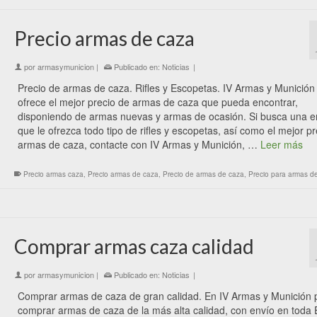
Precio armas de caza
por
armasymunicion
|
Publicado en:
Noticias
|
Precio de armas de caza. Rifles y Escopetas. IV Armas y Munición 
ofrece el mejor precio de armas de caza que pueda encontrar,
disponiendo de armas nuevas y armas de ocasión. Si busca una 
que le ofrezca todo tipo de rifles y escopetas, así como el mejor p
armas de caza, contacte con IV Armas y Munición, …
Leer más
Precio armas caza
,
Precio armas de caza
,
Precio de armas de caza
,
Precio para armas d
Comprar armas caza calidad
por
armasymunicion
|
Publicado en:
Noticias
|
Comprar armas de caza de gran calidad. En IV Armas y Munición 
comprar armas de caza de la más alta calidad, con envío en toda