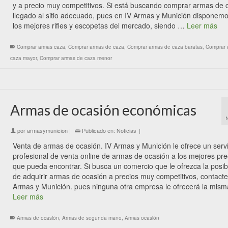
y a precio muy competitivos. Si está buscando comprar armas de 
llegado al sitio adecuado, pues en IV Armas y Munición disponem
los mejores rifles y escopetas del mercado, siendo …
Leer más
Comprar armas caza
,
Comprar armas de caza
,
Comprar armas de caza baratas
,
Comprar 
caza mayor
,
Comprar armas de caza menor
Armas de ocasión económicas
por
armasymunicion
|
Publicado en:
Noticias
|
Venta de armas de ocasión. IV Armas y Munición le ofrece un servi
profesional de venta online de armas de ocasión a los mejores pre
que pueda encontrar. Si busca un comercio que le ofrezca la posib
de adquirir armas de ocasión a precios muy competitivos, contacte
Armas y Munición. pues ninguna otra empresa le ofrecerá la mis
Leer más
Armas de ocasión
,
Armas de segunda mano
,
Armas ocasión