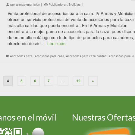
por
armasymunicion
|
Publicado en:
Noticias
|
Venta profesional de accesorios para la caza. IV Armas y Munición
ofrece un servicio profesional de venta de accesorios para la caza 
más alta calidad que pueda encontrar. En IV Armas y Munición
encontrará la mejor gama de accesorios para la caza, pues disp
de un amplio catálogo con todo tipo de productos para cazadores,
ofreciendo desde …
Leer más
Accesorios caza
,
Accesorios para caza
,
Accesorios para caza calidad
,
Accesorios para la
4
5
6
7
…
12
»
nos en el móvil
Nuestras Oferta