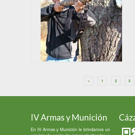
«
1
2
3
IV Armas y Munición
Cáza
En IV Armas y Munición le brindamos un