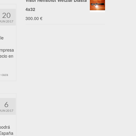
Visor Hensoldt Wetzlar Diasta
4x32
20
300.00
€
JUN 2017
le
empresa
recio en
e caza
6
JUN 2017
podrá
 España