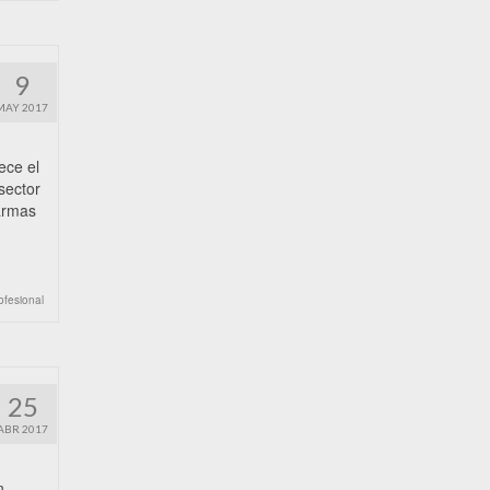
9
MAY 2017
ece el
sector
 armas
ofesional
25
ABR 2017
n