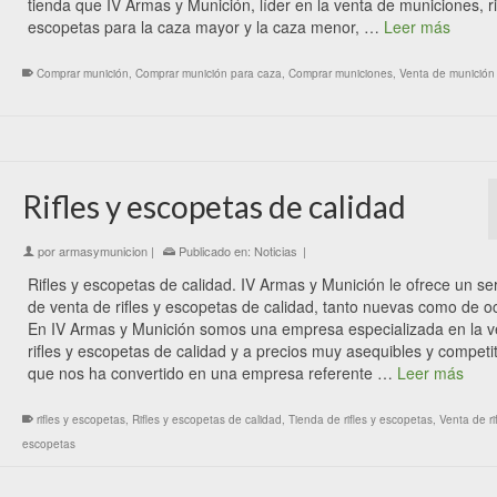
tienda que IV Armas y Munición, líder en la venta de municiones, ri
escopetas para la caza mayor y la caza menor, …
Leer más
Comprar munición
,
Comprar munición para caza
,
Comprar municiones
,
Venta de munición
Rifles y escopetas de calidad
por
armasymunicion
|
Publicado en:
Noticias
|
Rifles y escopetas de calidad. IV Armas y Munición le ofrece un ser
de venta de rifles y escopetas de calidad, tanto nuevas como de o
En IV Armas y Munición somos una empresa especializada en la v
rifles y escopetas de calidad y a precios muy asequibles y competit
que nos ha convertido en una empresa referente …
Leer más
rifles y escopetas
,
Rifles y escopetas de calidad
,
Tienda de rifles y escopetas
,
Venta de ri
escopetas