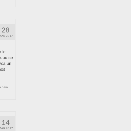
28
MAR 2017
 le
 que se
zca un
nos
n para
14
MAR 2017