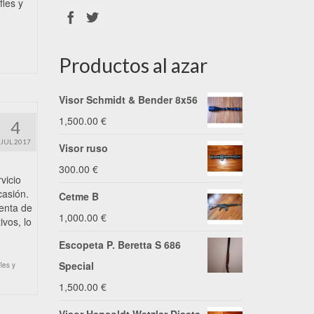
fles y
Productos al azar
Visor Schmidt & Bender 8x56
1,500.00
€
4
JUL 2017
Visor ruso
300.00
€
vicio
casión.
Cetme B
enta de
1,000.00
€
ivos, lo
Escopeta P. Beretta S 686
Special
fles y
1,500.00
€