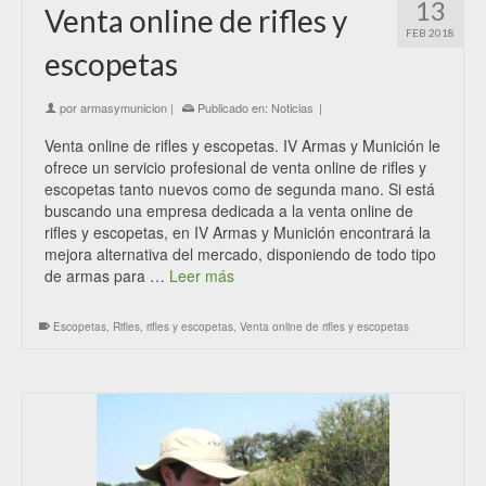
13
Venta online de rifles y
FEB 2018
escopetas
por
armasymunicion
|
Publicado en:
Noticias
|
Venta online de rifles y escopetas. IV Armas y Munición le
ofrece un servicio profesional de venta online de rifles y
escopetas tanto nuevos como de segunda mano. Si está
buscando una empresa dedicada a la venta online de
rifles y escopetas, en IV Armas y Munición encontrará la
mejora alternativa del mercado, disponiendo de todo tipo
de armas para …
Leer más
Escopetas
,
Rifles
,
rifles y escopetas
,
Venta online de rifles y escopetas