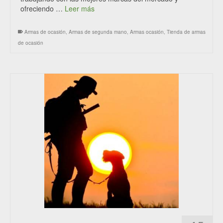
ofreciendo …
Leer más
Armas de ocasión
,
Armas de segunda mano
,
Armas ocasión
,
Tienda de armas
de ocasión