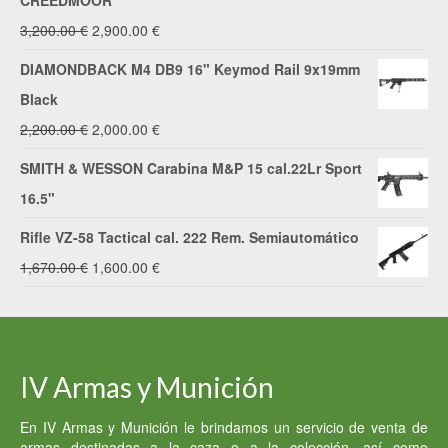
CREEDMOOR
El
El
3,200.00
€
2,900.00
€
precio
precio
DIAMONDBACK M4 DB9 16" Keymod Rail 9x19mm
original
actual
Black
era:
es:
El
El
2,200.00
€
2,000.00
€
3,200.00 €.
2,900.00 €.
precio
precio
SMITH & WESSON Carabina M&P 15 cal.22Lr Sport
original
actual
16.5"
era:
es:
Rifle VZ-58 Tactical cal. 222 Rem. Semiautomático
2,200.00 €.
2,000.00 €.
El
El
1,670.00
€
1,600.00
€
precio
precio
original
actual
era:
es:
IV Armas y Munición
1,670.00 €.
1,600.00 €.
En IV Armas y Munición le brindamos un servicio de venta de
armas destinadas a la caza o a la colección, así como