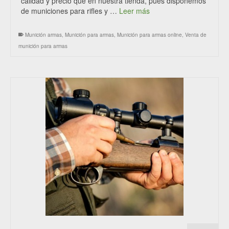
calidad y precio que en nuestra tienda, pues disponemos
de municiones para rifles y …
Leer más
Munición armas
,
Munición para armas
,
Munición para armas online
,
Venta de
munición para armas