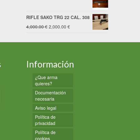
RIFLE SAKO TRG 22 CAL. 308
El
El
4,000.00
€
2,000.00
€
precio
precio
original
actual
era:
es:
s
Información
4,000.00 €.
2,000.00 €.
¿Que arma
quieres?
Documentación
necesaria
Aviso legal
Política de
privacidad
Política de
cookies