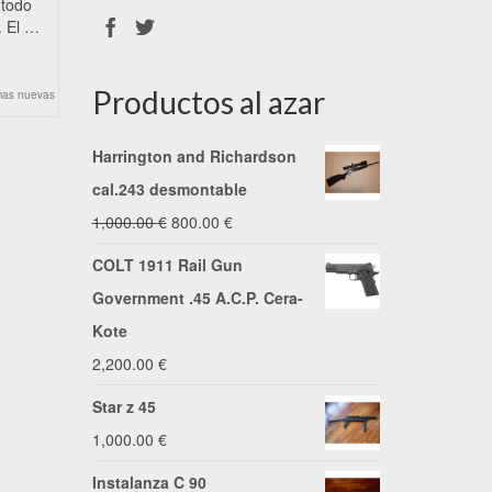
 todo
. El …
Productos al azar
mas nuevas
Harrington and Richardson
cal.243 desmontable
El
El
1,000.00
€
800.00
€
precio
precio
COLT 1911 Rail Gun
original
actual
Government .45 A.C.P. Cera-
era:
es:
Kote
1,000.00 €.
800.00 €.
2,200.00
€
Star z 45
1,000.00
€
Instalanza C 90