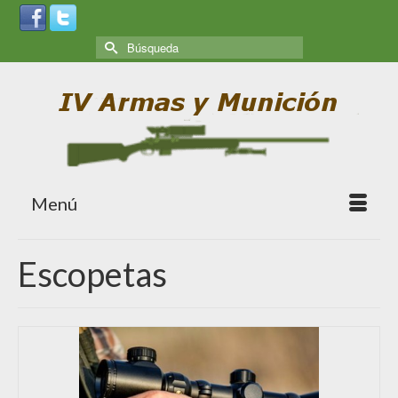
Menú
Escopetas