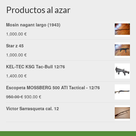
Productos al azar
Mosin nagant largo (1943)
1,000.00
€
Star z 45
1,000.00
€
KEL-TEC KSG Tac-Bull 12/76
1,400.00
€
Escopeta MOSSBERG 500 ATI Tactical - 12/76
El
El
950.00
€
930.00
€
precio
precio
Victor Sarrasqueta cal. 12
original
actual
era:
es:
950.00 €.
930.00 €.