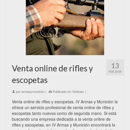
13
Venta online de rifles y
FEB 2018
escopetas
por
armasymunicion
|
Publicado en:
Noticias
|
Venta online de rifles y escopetas. IV Armas y Munición le
ofrece un servicio profesional de venta online de rifles y
escopetas tanto nuevos como de segunda mano. Si está
buscando una empresa dedicada a la venta online de
rifles y escopetas, en IV Armas y Munición encontrará la