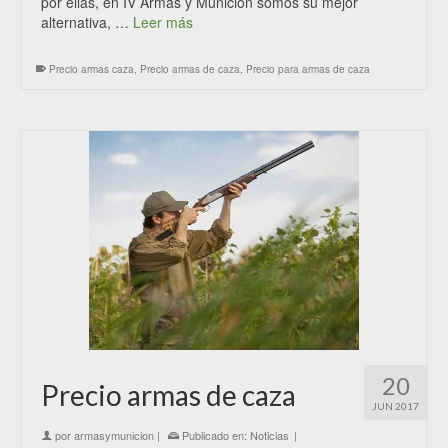
por ellas, en IV Armas y Munición somos su mejor
alternativa, …
Leer más
Precio armas caza
,
Precio armas de caza
,
Precio para armas de caza
20
Precio armas de caza
JUN 2017
por
armasymunicion
|
Publicado en:
Noticias
|