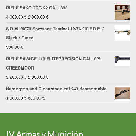
RIFLE SAKO TRG 22 CAL. 308
El
El
4,000.00
€
2,000.00
€
precio
precio
S.D.M. M870 Spetsnaz Tactical 12/76 20' F.D.E. /
original
actual
Black / Green
era:
es:
900.00
€
4,000.00 €.
2,000.00 €.
RIFLE SAVAGE 110 ELITEPRECISION CAL. 6´5
CREEDMOOR
El
El
3,200.00
€
2,900.00
€
precio
precio
Harrington and Richardson cal.243 desmontable
original
actual
El
El
1,000.00
€
800.00
€
era:
es:
precio
precio
3,200.00 €.
2,900.00 €.
original
actual
era:
es:
IV Armas y Munición
1,000.00 €.
800.00 €.