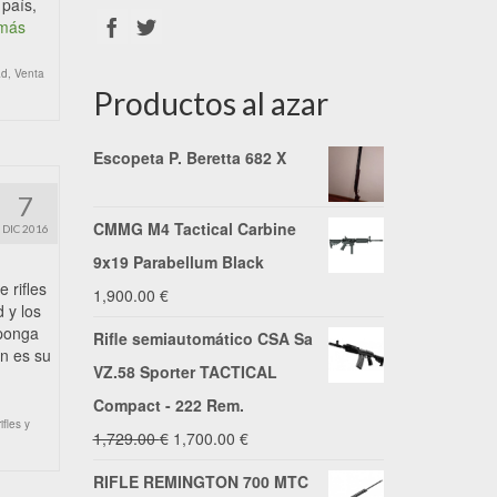
país,
 más
ad
,
Venta
Productos al azar
Escopeta P. Beretta 682 X
7
CMMG M4 Tactical Carbine
DIC 2016
9x19 Parabellum Black
 rifles
1,900.00
€
 y los
sponga
Rifle semiautomático CSA Sa
ón es su
VZ.58 Sporter TACTICAL
Compact - 222 Rem.
ifles y
El
El
1,729.00
€
1,700.00
€
precio
precio
RIFLE REMINGTON 700 MTC