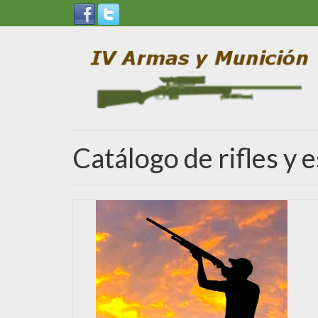
Catálogo de rifles y 