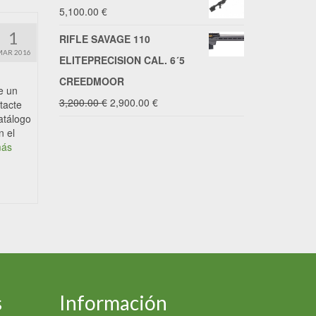
original
actual
5,100.00
€
era:
es:
1
RIFLE SAVAGE 110
1,729.00 €.
1,700.00 €.
MAR 2016
ELITEPRECISION CAL. 6´5
CREEDMOOR
e un
El
El
3,200.00
€
2,900.00
€
tacte
atálogo
precio
precio
n el
original
actual
más
era:
es:
3,200.00 €.
2,900.00 €.
s
Información