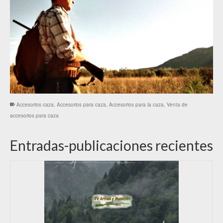
Accesorios caza
,
Accesorios para caza
,
Accesorios para la caza
,
Venta de
accesorios para caza
Entradas-publicaciones recientes