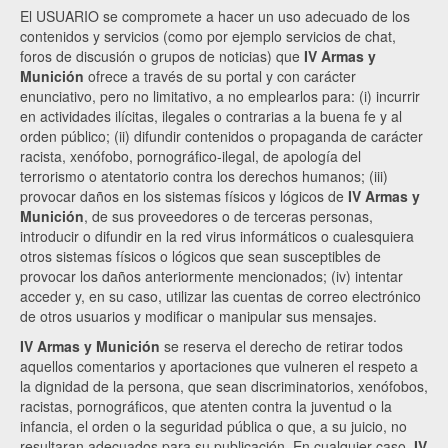
El USUARIO se compromete a hacer un uso adecuado de los
contenidos y servicios (como por ejemplo servicios de chat,
foros de discusión o grupos de noticias) que
IV Armas y
Munición
ofrece a través de su portal y con carácter
enunciativo, pero no limitativo, a no emplearlos para: (i) incurrir
en actividades ilícitas, ilegales o contrarias a la buena fe y al
orden público; (ii) difundir contenidos o propaganda de carácter
racista, xenófobo, pornográfico-ilegal, de apología del
terrorismo o atentatorio contra los derechos humanos; (iii)
provocar daños en los sistemas físicos y lógicos de
IV Armas y
Munición
, de sus proveedores o de terceras personas,
introducir o difundir en la red virus informáticos o cualesquiera
otros sistemas físicos o lógicos que sean susceptibles de
provocar los daños anteriormente mencionados; (iv) intentar
acceder y, en su caso, utilizar las cuentas de correo electrónico
de otros usuarios y modificar o manipular sus mensajes.
IV Armas y Munición
se reserva el derecho de retirar todos
aquellos comentarios y aportaciones que vulneren el respeto a
la dignidad de la persona, que sean discriminatorios, xenófobos,
racistas, pornográficos, que atenten contra la juventud o la
infancia, el orden o la seguridad pública o que, a su juicio, no
resultaran adecuados para su publicación. En cualquier caso,
IV