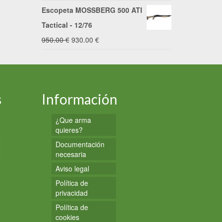
Escopeta MOSSBERG 500 ATI
Tactical - 12/76
El
El
950.00
€
930.00
€
precio
precio
original
actual
era:
es:
s
Información
950.00 €.
930.00 €.
¿Que arma
quieres?
Documentación
necesaria
Aviso legal
Política de
privacidad
Política de
cookies