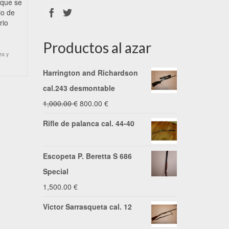
 que se
io de
rio
Productos al azar
es y
Harrington and Richardson
cal.243 desmontable
El
El
1,000.00
€
800.00
€
precio
precio
Rifle de palanca cal. 44-40
original
actual
era:
es:
Escopeta P. Beretta S 686
1,000.00 €.
800.00 €.
Special
1,500.00
€
Victor Sarrasqueta cal. 12