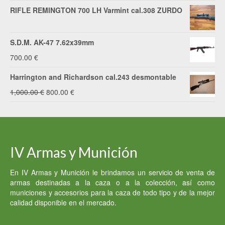
RIFLE REMINGTON 700 LH Varmint cal.308 ZURDO
S.D.M. AK-47 7.62x39mm
700.00
€
Harrington and Richardson cal.243 desmontable
El
El
1,000.00
€
800.00
€
precio
precio
original
actual
era:
es:
IV Armas y Munición
1,000.00 €.
800.00 €.
En IV Armas y Munición le brindamos un servicio de venta de
armas destinadas a la caza o a la colección, así como
municiones y accesorios para la caza de todo tipo y de la mejor
calidad disponible en el mercado.