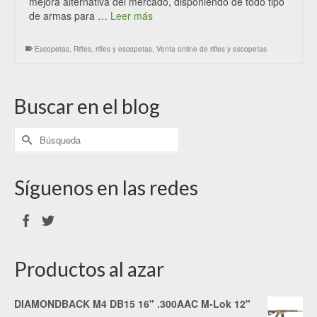
mejora alternativa del mercado, disponiendo de todo tipo
de armas para …
Leer más
Escopetas
,
Rifles
,
rifles y escopetas
,
Venta online de rifles y escopetas
Buscar en el blog
Síguenos en las redes
Productos al azar
DIAMONDBACK M4 DB15 16" .300AAC M-Lok 12"