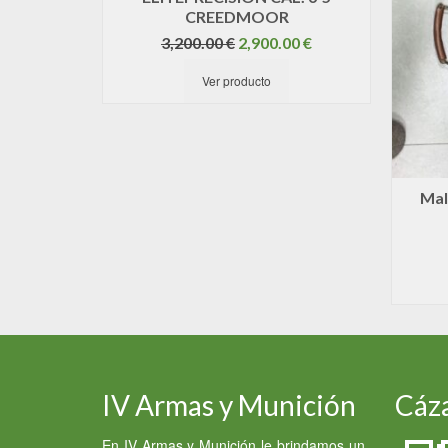
CREEDMOOR
El
El
3,200.00
€
2,900.00
€
precio
precio
Ver producto
original
actual
era:
es:
3,200.00 €.
2,900.00 €.
Mal
IV Armas y Munición
Cáza
En IV Armas y Munición le brindamos un