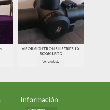
n
VISOR SIGHTRON SIII SERIES 10-
Victor
50X60 LRTD
Ver producto
s
Información
¿Que arma