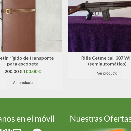
etín rígido de transporte
Rifle Cetme cal. 307 Wi
para escopeta
(semiautomático)
El
El
200.00
€
100.00
€
Ver producto
precio
precio
Ver producto
original
actual
era:
es:
200.00 €.
100.00 €.
nos en el móvil
Nuestras Oferta