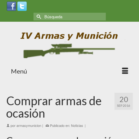
Menú
Comprar armas de
20
SEP 2016
ocasión
por
armasymunicion
|
Publicado en:
Noticias
|