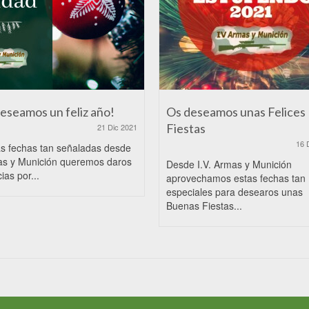
deseamos un feliz año!
Os deseamos unas Felices
Fiestas
21 Dic 2021
16 
as fechas tan señaladas desde
as y Munición queremos daros
Desde I.V. Armas y Munición
ias por...
aprovechamos estas fechas tan
especiales para desearos unas
Buenas Fiestas...