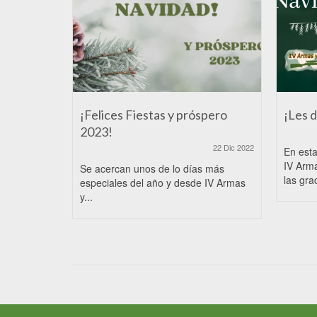
¡Felices Fiestas y próspero
¡Les 
2023!
22 Dic 2022
En est
IV Arm
Se acercan unos de lo días más
las grac
especiales del año y desde IV Armas
y...