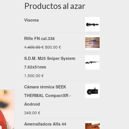
Productos al azar
Visores
Rifle FN cal.338
El
El
1,400.00
€
800.00
€
precio
precio
S.D.M. M25 Sniper System
original
actual
7.62x51mm
era:
es:
1,500.00
€
1,400.00 €.
800.00 €.
Cámara térmica SEEK
THERMAL CompactXR -
Android
349.00
€
Ametralladora Alfa 44