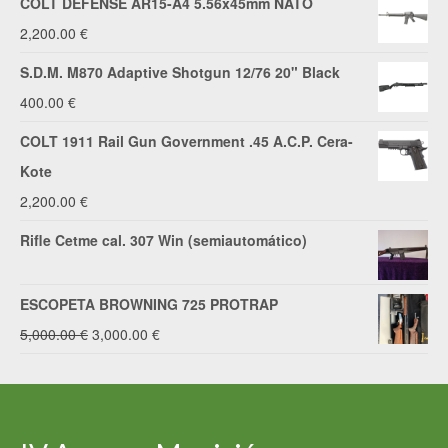
COLT DEFENSE AR15-A4 5.56x45mm NATO
2,200.00
€
S.D.M. M870 Adaptive Shotgun 12/76 20" Black
400.00
€
COLT 1911 Rail Gun Government .45 A.C.P. Cera-
Kote
2,200.00
€
Rifle Cetme cal. 307 Win (semiautomático)
ESCOPETA BROWNING 725 PROTRAP
El
El
5,000.00
€
3,000.00
€
precio
precio
original
actual
era:
es: