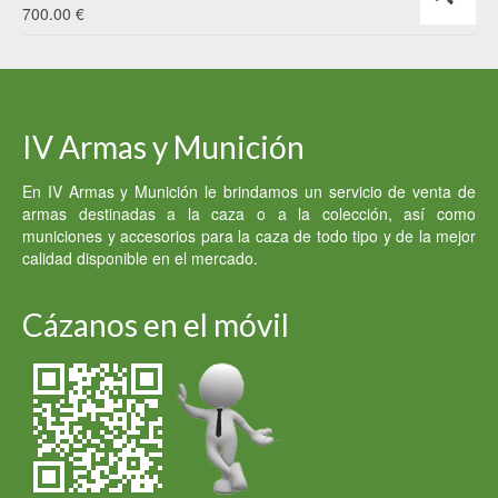
original
actual
700.00
€
era:
es:
600.00 €.
500.00 €.
IV Armas y Munición
En IV Armas y Munición le brindamos un servicio de venta de
armas destinadas a la caza o a la colección, así como
municiones y accesorios para la caza de todo tipo y de la mejor
calidad disponible en el mercado.
Cázanos en el móvil