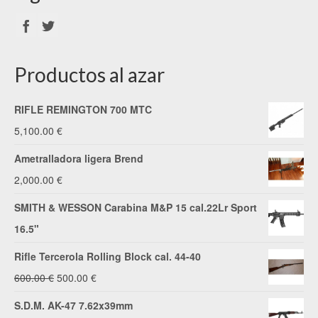
Productos al azar
RIFLE REMINGTON 700 MTC
5,100.00
€
Ametralladora ligera Brend
2,000.00
€
SMITH & WESSON Carabina M&P 15 cal.22Lr Sport
16.5"
Rifle Tercerola Rolling Block cal. 44-40
El
El
600.00
€
500.00
€
precio
precio
S.D.M. AK-47 7.62x39mm