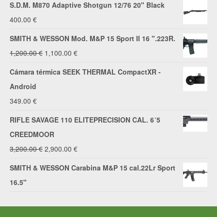
S.D.M. M870 Adaptive Shotgun 12/76 20" Black
400.00
€
SMITH & WESSON Mod. M&P 15 Sport II 16 ".223R.
El
El
1,200.00
€
1,100.00
€
precio
precio
Cámara térmica SEEK THERMAL CompactXR -
original
actual
Android
era:
es:
349.00
€
1,200.00 €.
1,100.00 €.
RIFLE SAVAGE 110 ELITEPRECISION CAL. 6´5
CREEDMOOR
El
El
3,200.00
€
2,900.00
€
precio
precio
SMITH & WESSON Carabina M&P 15 cal.22Lr Sport
original
actual
16.5"
era:
es:
3,200.00 €.
2,900.00 €.