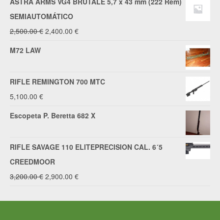
ASTRA ARMS VG4 BRUTALE 5,7 x 43 mm (222 Rem)
SEMIAUTOMÁTICO
El
El
2,500.00
€
2,400.00
€
precio
precio
M72 LAW
original
actual
era:
es:
RIFLE REMINGTON 700 MTC
2,500.00 €.
2,400.00 €.
5,100.00
€
Escopeta P. Beretta 682 X
RIFLE SAVAGE 110 ELITEPRECISION CAL. 6´5
CREEDMOOR
El
El
3,200.00
€
2,900.00
€
precio
precio
original
actual