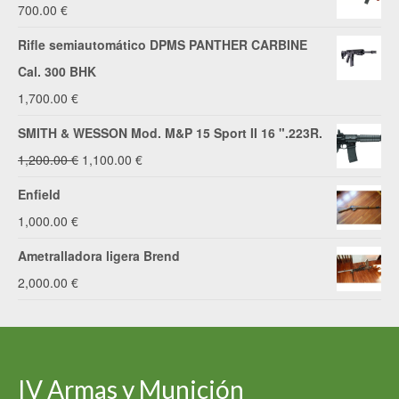
700.00
€
Rifle semiautomático DPMS PANTHER CARBINE
Cal. 300 BHK
1,700.00
€
SMITH & WESSON Mod. M&P 15 Sport II 16 ".223R.
El
El
1,200.00
€
1,100.00
€
precio
precio
Enfield
original
actual
1,000.00
€
era:
es:
Ametralladora ligera Brend
1,200.00 €.
1,100.00 €.
2,000.00
€
IV Armas y Munición