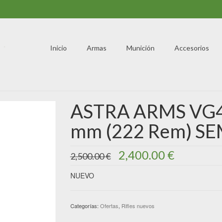
Inicio
Armas
Munición
Accesorios
ASTRA ARMS VG4 
mm (222 Rem) 
El
El
2,400.00
€
2,500.00
€
precio
precio
original
actual
NUEVO
era:
es:
2,500.00 €.
2,400.00 
Categorías:
Ofertas
,
Rifles nuevos