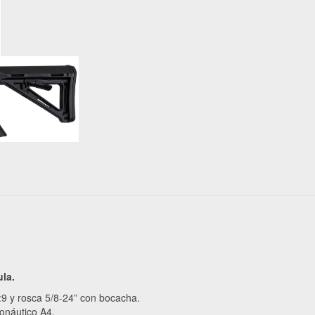
ula.
9 y rosca 5/8-24” con bocacha.
onáutico A4.