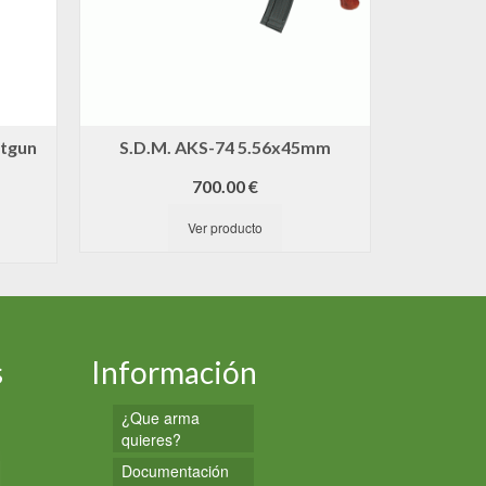
otgun
S.D.M. AKS-74 5.56x45mm
Harrin
cal
700.00
€
1,
Ver producto
s
Información
¿Que arma
quieres?
Documentación