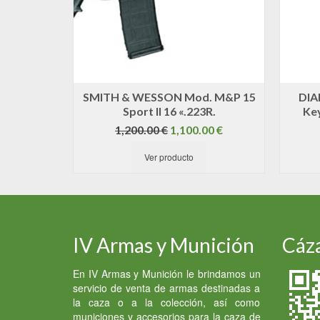
SMITH & WESSON Mod. M&P 15
DIA
Sport II 16 «.223R.
Ke
El
El
1,200.00
€
1,100.00
€
precio
precio
Ver producto
original
actual
era:
es:
1,200.00 €.
1,100.00 €.
IV Armas y Munición
Cáza
En IV Armas y Munición le brindamos un
servicio de venta de armas destinadas a
la caza o a la colección, así como
municiones y accesorios para la caza de