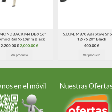
MONDBACK M4 DB9 16″
S.D.M. M870 Adaptive Sh
ymod Rail 9x19mm Black
12/76 20″ Black
El
El
2,200.00
€
2,000.00
€
400.00
€
precio
precio
Ver producto
original
actual
Ver producto
era:
es:
2,200.00 €.
2,000.00 €.
nos en el móvil
Nuestras Oferta