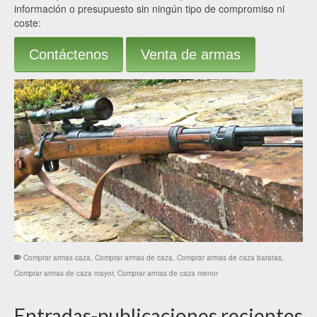
información o presupuesto sin ningún tipo de compromiso ni
coste:
Contáctenos
Venta de armas
Comprar armas caza
,
Comprar armas de caza
,
Comprar armas de caza baratas
,
Comprar armas de caza mayor
,
Comprar armas de caza menor
Entradas-publicaciones recientes