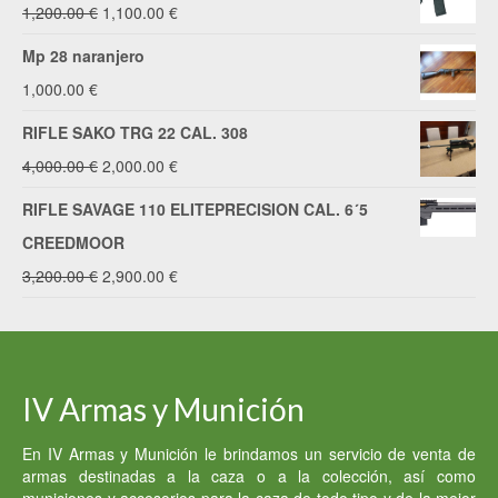
original
actual
El
El
1,200.00
€
1,100.00
€
era:
es:
precio
precio
Mp 28 naranjero
200.00 €.
100.00 €.
original
actual
1,000.00
€
era:
es:
RIFLE SAKO TRG 22 CAL. 308
1,200.00 €.
1,100.00 €.
El
El
4,000.00
€
2,000.00
€
precio
precio
RIFLE SAVAGE 110 ELITEPRECISION CAL. 6´5
original
actual
CREEDMOOR
era:
es:
El
El
3,200.00
€
2,900.00
€
4,000.00 €.
2,000.00 €.
precio
precio
original
actual
era:
es:
IV Armas y Munición
3,200.00 €.
2,900.00 €.
En IV Armas y Munición le brindamos un servicio de venta de
armas destinadas a la caza o a la colección, así como