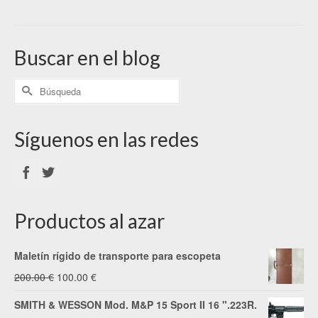
Buscar en el blog
Síguenos en las redes
Productos al azar
Maletín rígido de transporte para escopeta
El
El
200.00
€
100.00
€
precio
precio
SMITH & WESSON Mod. M&P 15 Sport II 16 ".223R.