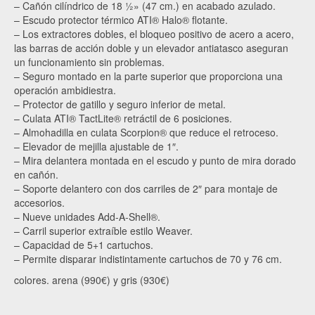
– Cañón cilíndrico de 18 ½» (47 cm.) en acabado azulado.
– Escudo protector térmico ATI® Halo® flotante.
– Los extractores dobles, el bloqueo positivo de acero a acero,
las barras de acción doble y un elevador antiatasco aseguran
un funcionamiento sin problemas.
– Seguro montado en la parte superior que proporciona una
operación ambidiestra.
– Protector de gatillo y seguro inferior de metal.
– Culata ATI® TactLite® retráctil de 6 posiciones.
– Almohadilla en culata Scorpion® que reduce el retroceso.
– Elevador de mejilla ajustable de 1″.
– Mira delantera montada en el escudo y punto de mira dorado
en cañón.
– Soporte delantero con dos carriles de 2″ para montaje de
accesorios.
– Nueve unidades Add-A-Shell®.
– Carril superior extraíble estilo Weaver.
– Capacidad de 5+1 cartuchos.
– Permite disparar indistintamente car­tuchos de 70 y 76 cm.
colores. arena (990€) y gris (930€)