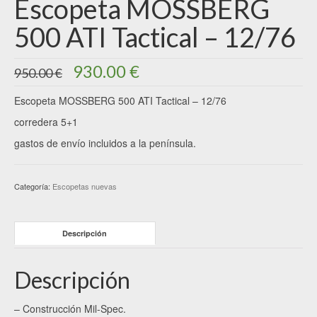
Escopeta MOSSBERG
500 ATI Tactical – 12/76
El
El
930.00
€
950.00
€
precio
precio
original
actual
Escopeta MOSSBERG 500 ATI Tactical – 12/76
era:
es:
corredera 5+1
950.00 €.
930.00 €.
gastos de envío incluidos a la península.
Categoría:
Escopetas nuevas
Descripción
Descripción
– Construcción Mil-Spec.