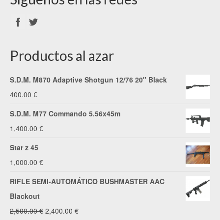
Productos al azar
S.D.M. M870 Adaptive Shotgun 12/76 20" Black
400.00
€
S.D.M. M77 Commando 5.56x45m
1,400.00
€
Star z 45
1,000.00
€
RIFLE SEMI-AUTOMÁTICO BUSHMASTER AAC
Blackout
El
El
2,500.00
€
2,400.00
€