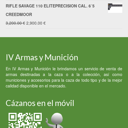
precio
precio
RIFLE SAVAGE 110 ELITEPRECISION CAL. 6´5
original
actual
CREEDMOOR
era:
es:
El
El
3,200.00
€
2,900.00
€
2,500.00 €.
2,400.00 €.
precio
precio
original
actual
era:
es:
IV Armas y Munición
3,200.00 €.
2,900.00 €.
En IV Armas y Munición le brindamos un servicio de venta de
armas destinadas a la caza o a la colección, así como
municiones y accesorios para la caza de todo tipo y de la mejor
calidad disponible en el mercado.
Cázanos en el móvil