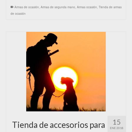
Armas de ocasión
,
Armas de segunda mano
,
Armas ocasión
,
Tienda de armas
de ocasión
15
Tienda de accesorios para
ENE 2018