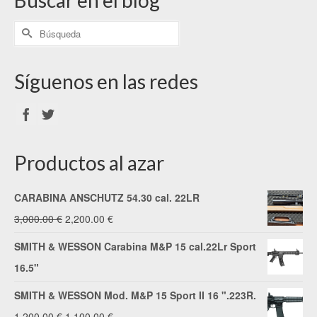
Síguenos en las redes
Productos al azar
CARABINA ANSCHUTZ 54.30 cal. 22LR
El
El
3,000.00
€
2,200.00
€
precio
precio
SMITH & WESSON Carabina M&P 15 cal.22Lr Sport
original
actual
16.5"
era:
es:
SMITH & WESSON Mod. M&P 15 Sport II 16 ".223R.
3,000.00 €.
2,200.00 €.
El
El
1,200.00
€
1,100.00
€