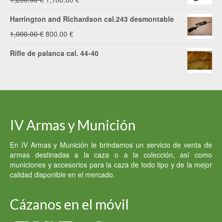
precio
precio
Harrington and Richardson cal.243 desmontable
original
actual
El
El
1,000.00
€
800.00
€
era:
es:
precio
precio
Rifle de palanca cal. 44-40
1,200.00 €.
1,100.00 €.
original
actual
era:
es:
1,000.00 €.
800.00 €.
IV Armas y Munición
En IV Armas y Munición le brindamos un servicio de venta de
armas destinadas a la caza o a la colección, así como
municiones y accesorios para la caza de todo tipo y de la mejor
calidad disponible en el mercado.
Cázanos en el móvil