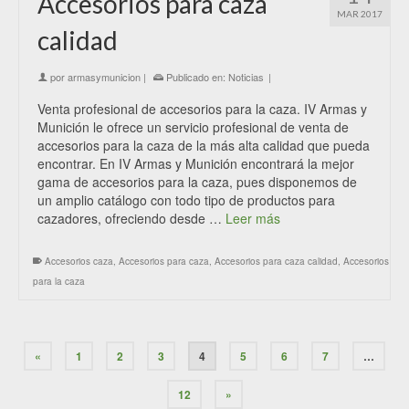
Accesorios para caza
MAR 2017
calidad
por
armasymunicion
|
Publicado en:
Noticias
|
Venta profesional de accesorios para la caza. IV Armas y
Munición le ofrece un servicio profesional de venta de
accesorios para la caza de la más alta calidad que pueda
encontrar. En IV Armas y Munición encontrará la mejor
gama de accesorios para la caza, pues disponemos de
un amplio catálogo con todo tipo de productos para
cazadores, ofreciendo desde …
Leer más
Accesorios caza
,
Accesorios para caza
,
Accesorios para caza calidad
,
Accesorios
para la caza
«
1
2
3
4
5
6
7
…
12
»