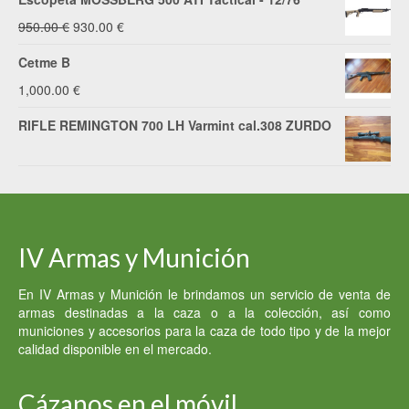
El
El
950.00
€
930.00
€
precio
precio
Cetme B
original
actual
1,000.00
€
era:
es:
RIFLE REMINGTON 700 LH Varmint cal.308 ZURDO
950.00 €.
930.00 €.
IV Armas y Munición
En IV Armas y Munición le brindamos un servicio de venta de
armas destinadas a la caza o a la colección, así como
municiones y accesorios para la caza de todo tipo y de la mejor
calidad disponible en el mercado.
Cázanos en el móvil