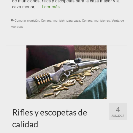
de municiones, rifles y escopetas para la caza mayor y la
caza menor, …
Leer más
Comprar munición
,
Comprar munición para caza
,
Comprar municiones
,
Venta de
munición
4
Rifles y escopetas de
JUL 2017
calidad