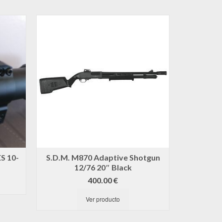
¡OFERTA!
S 10-
S.D.M. M870 Adaptive Shotgun
RIFLE
12/76 20″ Black
BUSHMA
400.00
€
2,5
Ver producto