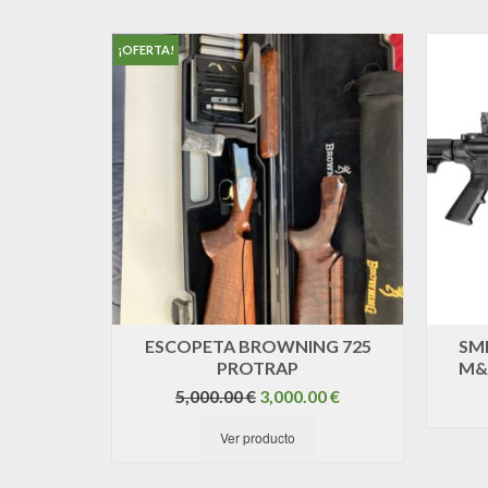
¡OFERTA!
ESCOPETA BROWNING 725
SMI
PROTRAP
M&P
El
El
5,000.00
€
3,000.00
€
precio
precio
Ver producto
original
actual
era:
es:
5,000.00 €.
3,000.00 €.