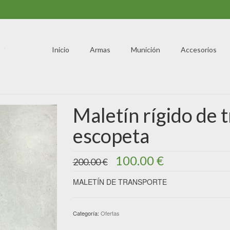
Inicio
Armas
Munición
Accesorios
Maletín rígido de 
escopeta
El
El
100.00
€
200.00
€
precio
precio
original
actual
MALETÍN DE TRANSPORTE
era:
es:
200.00 €.
100.00 €.
Categoría:
Ofertas