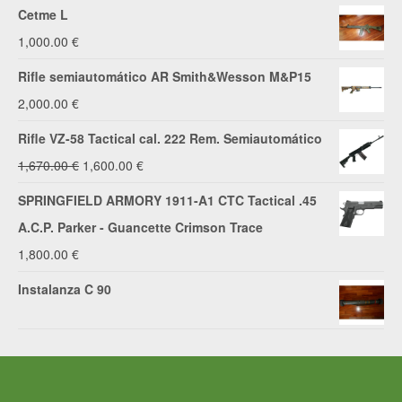
Cetme L
1,000.00
€
Rifle semiautomático AR Smith&Wesson M&P15
2,000.00
€
Rifle VZ-58 Tactical cal. 222 Rem. Semiautomático
El
El
1,670.00
€
1,600.00
€
precio
precio
SPRINGFIELD ARMORY 1911-A1 CTC Tactical .45
original
actual
A.C.P. Parker - Guancette Crimson Trace
era:
es:
1,800.00
€
1,670.00 €.
1,600.00 €.
Instalanza C 90