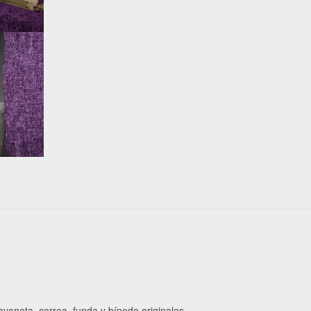
ayoneta, correa, funda y bípode originales.