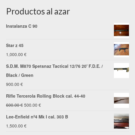
Productos al azar
Instalanza C 90
Star z 45
1,000.00
€
S.D.M. M870 Spetsnaz Tactical 12/76 20' F.D.E. /
Black / Green
900.00
€
Rifle Tercerola Rolling Block cal. 44-40
El
El
600.00
€
500.00
€
precio
precio
Lee-Enfield nº4 Mk I cal. 303 B
original
actual
1,500.00
€
era:
es: