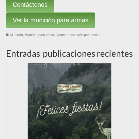
Contáctenos
Ver la munición para armas
Munición
,
Munición para armas
,
Venta de munición para armas
Entradas-publicaciones recientes