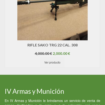
RIFLE SAKO TRG 22 CAL. 308
El
El
4,000.00
€
2,000.00
€
precio
precio
Ver producto
original
actual
era:
es:
4,000.00 €.
2,000.00 €.
IV Armas y Munición
En IV Armas y Munición le brindamos un servicio de venta de