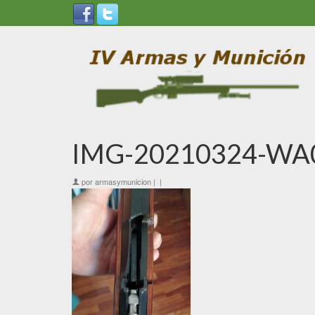
IMG-20210324-WA
por
armasymunicion
|
|