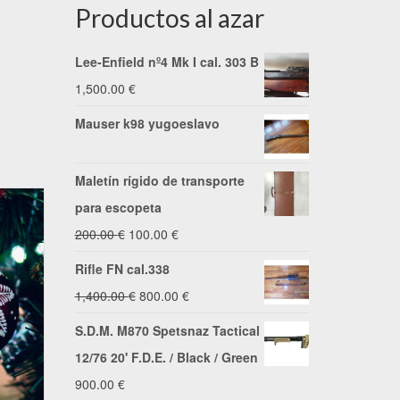
Productos al azar
Lee-Enfield nº4 Mk I cal. 303 B
1,500.00
€
Mauser k98 yugoeslavo
Maletín rígido de transporte
para escopeta
El
El
200.00
€
100.00
€
precio
precio
Rifle FN cal.338
original
actual
El
El
1,400.00
€
800.00
€
era:
es:
precio
precio
S.D.M. M870 Spetsnaz Tactical
200.00 €.
100.00 €.
original
actual
12/76 20' F.D.E. / Black / Green
era:
es:
900.00
€