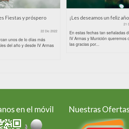
es Fiestas y próspero
¡Les deseamos un feliz año
21 
22 Dic 2022
En estas fechas tan señaladas 
IV Armas y Munición queremos 
rcan unos de lo días más
las gracias por...
les del año y desde IV Armas
nos en el móvil
Nuestras Oferta