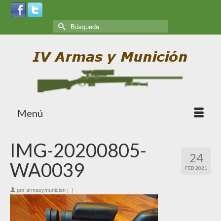
Menú
IMG-20200805-
24
WA0039
FEB 2021
por
armasymunicion
|
|