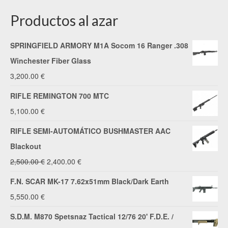
Productos al azar
SPRINGFIELD ARMORY M1A Socom 16 Ranger .308
Winchester Fiber Glass
3,200.00
€
RIFLE REMINGTON 700 MTC
5,100.00
€
RIFLE SEMI-AUTOMÁTICO BUSHMASTER AAC
Blackout
El
El
2,500.00
€
2,400.00
€
precio
precio
F.N. SCAR MK-17 7.62x51mm Black/Dark Earth
original
actual
5,550.00
€
era:
es:
S.D.M. M870 Spetsnaz Tactical 12/76 20' F.D.E. /
2,500.00 €.
2,400.00 €.