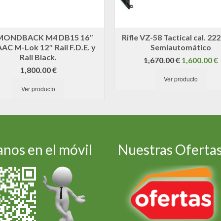
MONDBACK M4 DB15 16″
Rifle VZ-58 Tactical cal. 22
AC M-Lok 12″ Rail F.D.E. y
Semiautomático
Rail Black.
El
E
1,670.00
€
1,600.00
€
precio
1,800.00
€
Ver producto
original
Ver producto
era:
e
1,670.00 €.
nos en el móvil
Nuestras Oferta