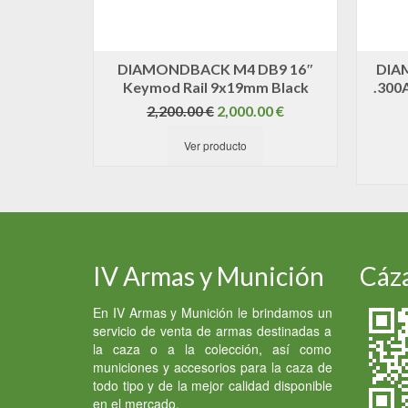
DIAMONDBACK M4 DB9 16″
DIA
Keymod Rail 9x19mm Black
.300A
El
El
2,200.00
€
2,000.00
€
precio
precio
Ver producto
original
actual
era:
es:
2,200.00 €.
2,000.00 €.
IV Armas y Munición
Cáza
En IV Armas y Munición le brindamos un
servicio de venta de armas destinadas a
la caza o a la colección, así como
municiones y accesorios para la caza de
todo tipo y de la mejor calidad disponible
en el mercado.