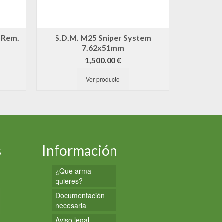
2 Rem.
S.D.M. M25 Sniper System
COLT
7.62x51mm
5
l
1,500.00
€
precio
actual
Ver producto
s:
1,600.00 €.
s
Información
¿Que arma
quieres?
Documentación
necesaria
Aviso legal