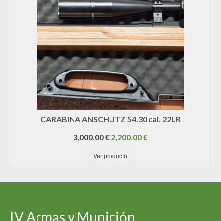
CARABINA ANSCHUTZ 54.30 cal. 22LR
El
El
3,000.00
€
2,200.00
€
precio
precio
Ver producto
original
actual
era:
es:
3,000.00 €.
2,200.00 €.
IV Armas y Munición