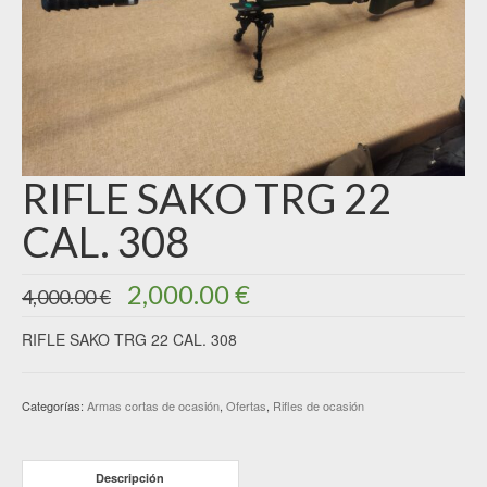
RIFLE SAKO TRG 22
CAL. 308
El
El
2,000.00
€
4,000.00
€
precio
precio
original
actual
RIFLE SAKO TRG 22 CAL. 308
era:
es:
4,000.00 €.
2,000.00 €.
Categorías:
Armas cortas de ocasión
,
Ofertas
,
Rifles de ocasión
Descripción