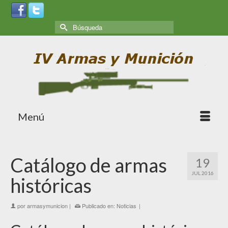
Menú
Catálogo de armas
19
JUL 2016
históricas
por
armasymunicion
|
Publicado en:
Noticias
|