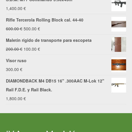
1,400.00
€
Rifle Tercerola Rolling Block cal. 44-40
El
El
600.00
€
500.00
€
precio
precio
Maletín rígido de transporte para escopeta
original
actual
El
El
200.00
€
100.00
€
era:
es:
precio
precio
Visor ruso
600.00 €.
500.00 €.
original
actual
300.00
€
era:
es:
DIAMONDBACK M4 DB15 16" .300AAC M-Lok 12"
200.00 €.
100.00 €.
Rail F.D.E. y Rail Black.
1,800.00
€