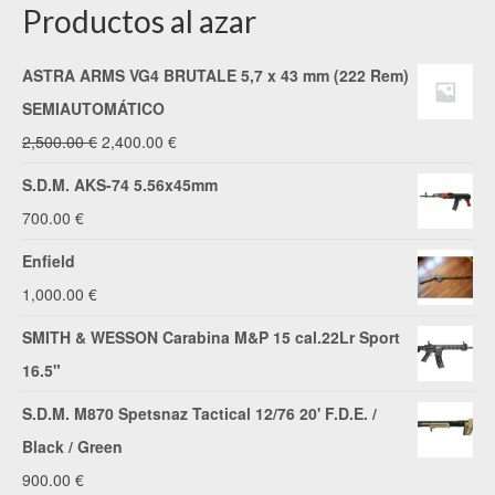
Productos al azar
ASTRA ARMS VG4 BRUTALE 5,7 x 43 mm (222 Rem)
SEMIAUTOMÁTICO
El
El
2,500.00
€
2,400.00
€
precio
precio
S.D.M. AKS-74 5.56x45mm
original
actual
700.00
€
era:
es:
Enfield
2,500.00 €.
2,400.00 €.
1,000.00
€
SMITH & WESSON Carabina M&P 15 cal.22Lr Sport
16.5"
S.D.M. M870 Spetsnaz Tactical 12/76 20' F.D.E. /
Black / Green
900.00
€