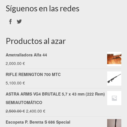
Síguenos en las redes
Productos al azar
Ametralladora Alfa 44
2,000.00
€
RIFLE REMINGTON 700 MTC
5,100.00
€
ASTRA ARMS VG4 BRUTALE 5,7 x 43 mm (222 Rem)
SEMIAUTOMÁTICO
El
El
2,500.00
€
2,400.00
€
precio
precio
Escopeta P. Beretta S 686 Special