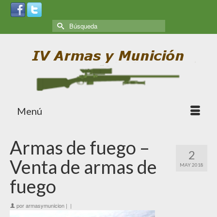
Menú
Armas de fuego –
2
Venta de armas de
MAY 2018
fuego
por
armasymunicion
|
|