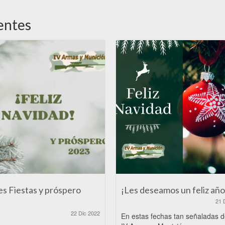
entes
es Fiestas y próspero
¡Les deseamos un feliz año
21 
22 Dic 2022
En estas fechas tan señaladas 