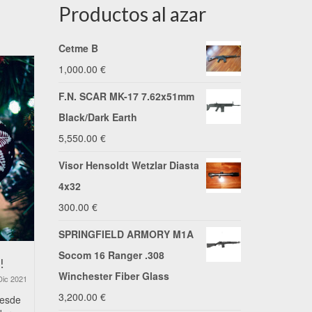
Productos al azar
Cetme B
1,000.00
€
F.N. SCAR MK-17 7.62x51mm
Black/Dark Earth
5,550.00
€
Visor Hensoldt Wetzlar Diasta
4x32
300.00
€
SPRINGFIELD ARMORY M1A
Socom 16 Ranger .308
!
Os deseamos unas Felices
Precio de 
Winchester Fiber Glass
Fiestas
Dic 2021
16 Dic 2020
3,200.00
€
desde
Precio de ri