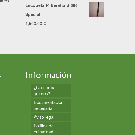
daros
le ofrece el 
Desde I.V. Armas y Munición
Escopeta P. Beretta S 686
que...
aprovechamos estas fechas tan
especiales para desearos unas
Special
Buenas Fiestas...
1,500.00
€
s
Información
¿Que arma
quieres?
Documentación
necesaria
Aviso legal
Política de
privacidad