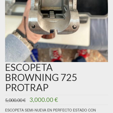
ESCOPETA
BROWNING 725
PROTRAP
El
El
3,000.00
€
5,000.00
€
precio
precio
original
actual
ESCOPETA SEMI-NUEVA EN PERFECTO ESTADO CON