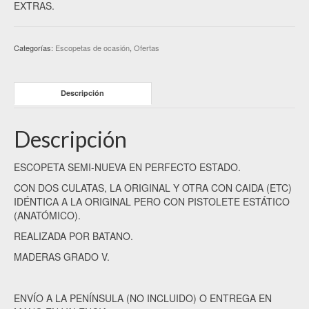
era:
es:
EXTRAS.
5,000.00 €.
3,000.00 €.
Categorías:
Escopetas de ocasión
,
Ofertas
Descripción
Descripción
ESCOPETA SEMI-NUEVA EN PERFECTO ESTADO.
CON DOS CULATAS, LA ORIGINAL Y OTRA CON CAIDA (ETC)
IDÉNTICA A LA ORIGINAL PERO CON PISTOLETE ESTÁTICO
(ANATÓMICO).
REALIZADA POR BATANO.
MADERAS GRADO V.
ENVÍO A LA PENÍNSULA (NO INCLUIDO) O ENTREGA EN