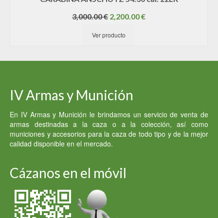
El
El
3,000.00
€
2,200.00
€
precio
precio
Ver producto
original
actual
era:
es:
3,000.00 €.
2,200.00 €.
IV Armas y Munición
En IV Armas y Munición le brindamos un servicio de venta de
armas destinadas a la caza o a la colección, así como
municiones y accesorios para la caza de todo tipo y de la mejor
calidad disponible en el mercado.
Cázanos en el móvil