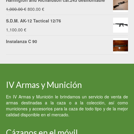
Harrington and Richardson cal.243 desmontable
El
El
1,000.00
€
800.00
€
precio
precio
S.D.M. AK-12 Tactical 12/76
original
actual
1,100.00
€
era:
es:
Instalanza C 90
1,000.00 €.
800.00 €.
IV Armas y Munición
En IV Armas y Munición le brindamos un servicio de venta de
armas destinadas a la caza o a la colección, así como
municiones y accesorios para la caza de todo tipo y de la mejor
calidad disponible en el mercado.
Cázanos en el móvil