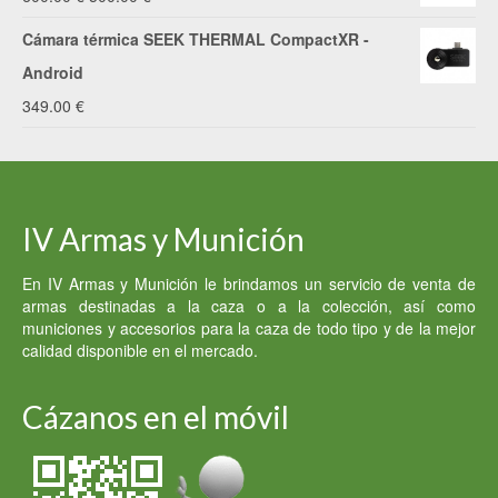
era:
es:
precio
precio
Cámara térmica SEEK THERMAL CompactXR -
5,000.00 €.
3,000.00 €.
original
actual
Android
era:
es:
349.00
€
600.00 €.
500.00 €.
IV Armas y Munición
En IV Armas y Munición le brindamos un servicio de venta de
armas destinadas a la caza o a la colección, así como
municiones y accesorios para la caza de todo tipo y de la mejor
calidad disponible en el mercado.
Cázanos en el móvil