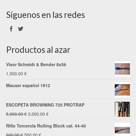
Síguenos en las redes
Productos al azar
Visor Schmidt & Bender 8x56
1,500.00
€
Mauser español 1912
ESCOPETA BROWNING 725 PROTRAP
El
El
5,000.00
€
3,000.00
€
precio
precio
Rifle Tercerola Rolling Block cal. 44-40
original
actual
El
El
600.00
€
500.00
€