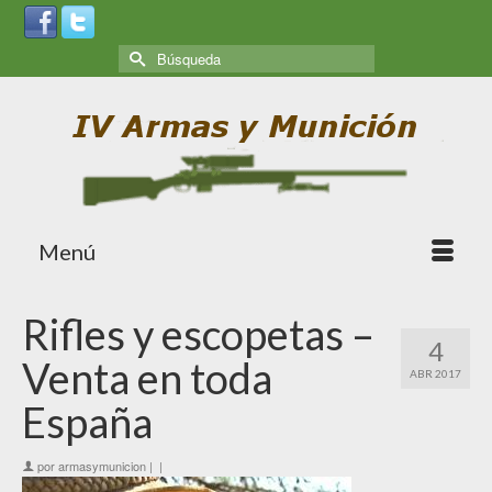
Menú
Rifles y escopetas –
4
Venta en toda
ABR 2017
España
por
armasymunicion
|
|