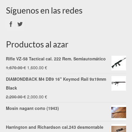
Síguenos en las redes
Productos al azar
Rifle VZ-58 Tactical cal. 222 Rem. Semiautomático
El
El
1,670.00
€
1,600.00
€
precio
precio
DIAMONDBACK M4 DB9 16" Keymod Rail 9x19mm
original
actual
Black
era:
es:
El
El
2,200.00
€
2,000.00
€
1,670.00 €.
1,600.00 €.
precio
precio
Mosin nagant corto (1943)
original
actual
era:
es:
Harrington and Richardson cal.243 desmontable
2,200.00 €.
2,000.00 €.