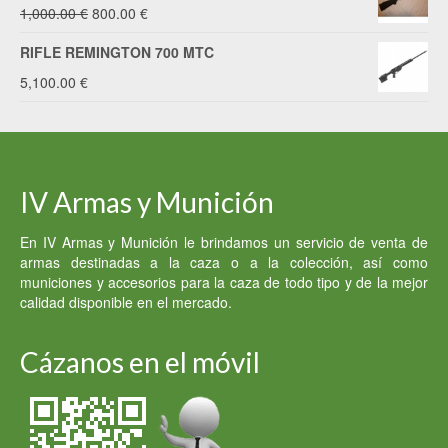
El
El
1,000.00
€
800.00
€
precio
precio
RIFLE REMINGTON 700 MTC
original
actual
5,100.00
€
era:
es:
1,000.00 €.
800.00 €.
IV Armas y Munición
En IV Armas y Munición le brindamos un servicio de venta de
armas destinadas a la caza o a la colección, así como
municiones y accesorios para la caza de todo tipo y de la mejor
calidad disponible en el mercado.
Cázanos en el móvil