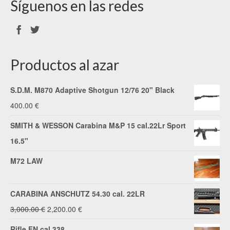
Síguenos en las redes
Productos al azar
S.D.M. M870 Adaptive Shotgun 12/76 20" Black
400.00
€
SMITH & WESSON Carabina M&P 15 cal.22Lr Sport
16.5"
M72 LAW
CARABINA ANSCHUTZ 54.30 cal. 22LR
El
El
3,000.00
€
2,200.00
€
precio
precio
Rifle FN cal.338