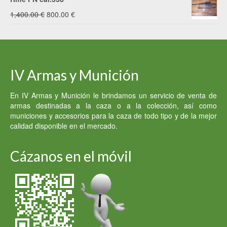
original
actual
El
El
1,400.00
€
800.00
€
era:
es:
precio
precio
3,000.00 €.
2,200.00 €.
original
actual
era:
es:
IV Armas y Munición
1,400.00 €.
800.00 €.
En IV Armas y Munición le brindamos un servicio de venta de
armas destinadas a la caza o a la colección, así como
municiones y accesorios para la caza de todo tipo y de la mejor
calidad disponible en el mercado.
Cázanos en el móvil