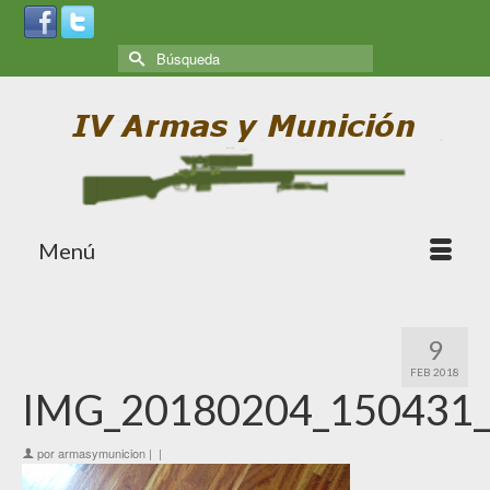
Menú
9
FEB 2018
IMG_20180204_150431
por
armasymunicion
|
|