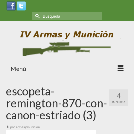
Menú
escopeta-
4
remington-870-con-
JUN 2015
canon-estriado (3)
por
armasymunicion
|
|