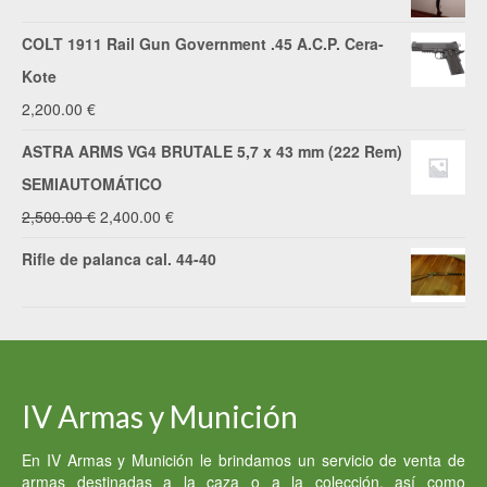
COLT 1911 Rail Gun Government .45 A.C.P. Cera-
Kote
2,200.00
€
ASTRA ARMS VG4 BRUTALE 5,7 x 43 mm (222 Rem)
SEMIAUTOMÁTICO
El
El
2,500.00
€
2,400.00
€
precio
precio
Rifle de palanca cal. 44-40
original
actual
era:
es:
2,500.00 €.
2,400.00 €.
IV Armas y Munición
En IV Armas y Munición le brindamos un servicio de venta de
armas destinadas a la caza o a la colección, así como