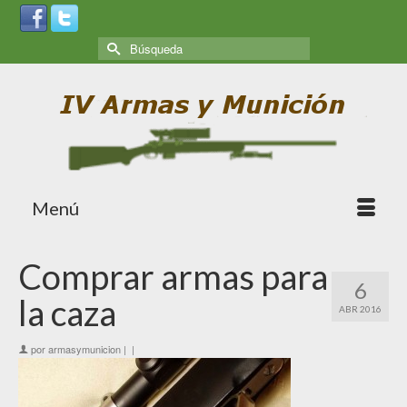
Menú
Comprar armas para
6
la caza
ABR 2016
por
armasymunicion
|
|