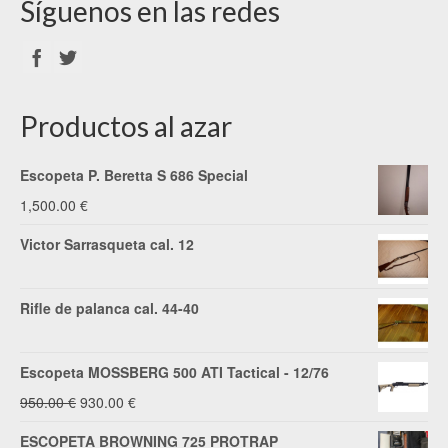
Síguenos en las redes
Productos al azar
Escopeta P. Beretta S 686 Special
1,500.00
€
Victor Sarrasqueta cal. 12
Rifle de palanca cal. 44-40
Escopeta MOSSBERG 500 ATI Tactical - 12/76
El
El
950.00
€
930.00
€
precio
precio
ESCOPETA BROWNING 725 PROTRAP