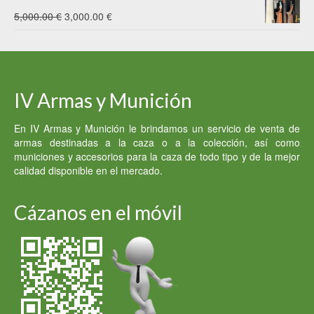
original
actual
El
El
5,000.00
€
3,000.00
€
era:
es:
precio
precio
950.00 €.
930.00 €.
original
actual
era:
es:
IV Armas y Munición
5,000.00 €.
3,000.00 €.
En IV Armas y Munición le brindamos un servicio de venta de
armas destinadas a la caza o a la colección, así como
municiones y accesorios para la caza de todo tipo y de la mejor
calidad disponible en el mercado.
Cázanos en el móvil