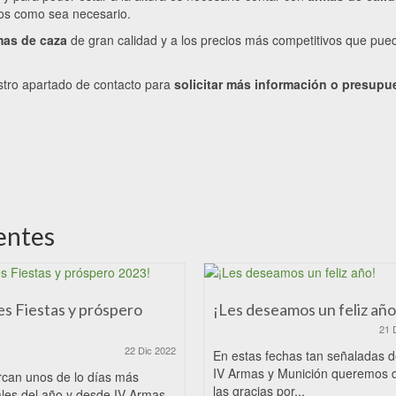
os como sea necesario.
mas de caza
de gran calidad y a los precios más competitivos que pue
stro apartado de contacto para
solicitar más información o presupu
entes
es Fiestas y próspero
¡Les deseamos un feliz año
21 
22 Dic 2022
En estas fechas tan señaladas 
IV Armas y Munición queremos 
rcan unos de lo días más
las gracias por...
les del año y desde IV Armas