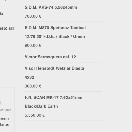
S.D.M. AKS-74 5.56x45mm
da
700.00
€
S.D.M. M870 Spetsnaz Tactical
esto
sin
12/76 20' F.D.E. / Black / Green
900.00
€
Victor Sarrasqueta cal. 12
Visor Hensoldt Wetzlar Diasta
4x32
300.00
€
F.N. SCAR MK-17 7.62x51mm
!
Os deseamos unas Felices
Precio de 
Black/Dark Earth
Fiestas
Dic 2021
5,550.00
€
16 Dic 2020
desde
Precio de ri
daros
le ofrece el 
Desde I.V. Armas y Munición
que...
aprovechamos estas fechas tan