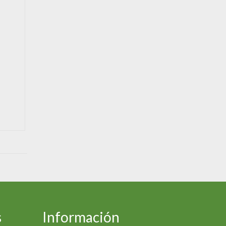
especiales para desearos unas
Buenas Fiestas...
s
Información