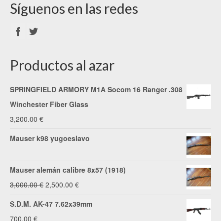
Síguenos en las redes
Productos al azar
SPRINGFIELD ARMORY M1A Socom 16 Ranger .308
Winchester Fiber Glass
3,200.00
€
Mauser k98 yugoeslavo
Mauser alemán calibre 8x57 (1918)
El
El
3,000.00
€
2,500.00
€
precio
precio
S.D.M. AK-47 7.62x39mm
original
actual
700.00
€