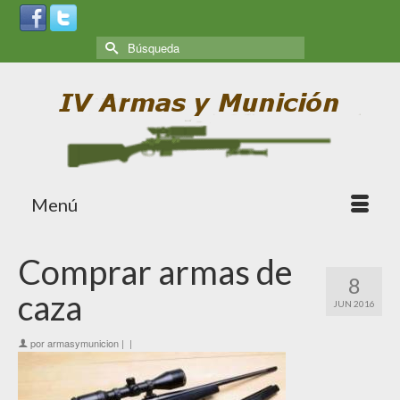
Menú
Comprar armas de
8
caza
JUN 2016
por
armasymunicion
|
|