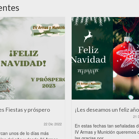
entes
es Fiestas y próspero
¡Les deseamos un feliz año
21 
22 Dic 2022
En estas fechas tan señaladas 
IV Armas y Munición queremos 
rcan unos de lo días más
las gracias por...