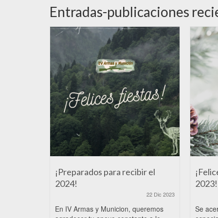
Entradas-publicaciones reci
¡Preparados para recibir el
¡Felic
2024!
2023!
22 Dic 2023
En IV Armas y Municion, queremos
Se ace