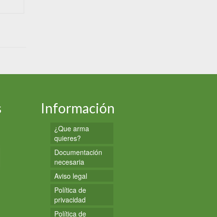
aprovechamos estas fechas tan
especiales para desearos unas
Buenas Fiestas...
s
Información
¿Que arma
quieres?
Documentación
necesaria
Aviso legal
Política de
privacidad
Política de